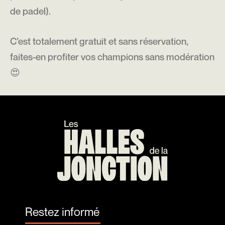
de padel).
C’est totalement gratuit et sans réservation,
faites-en profiter vos champions sans modération
😍
Restez informé