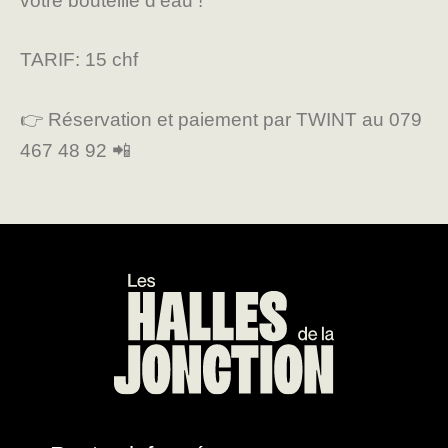
votre bouteille d’eau !
TARIF: 15 chf
👉 Réservation et paiement par TWINT au 079
467 48 92 📲