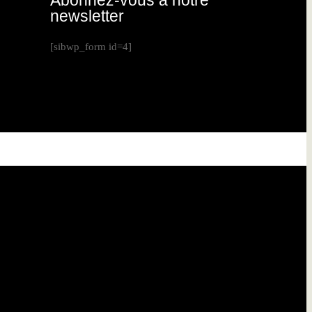
Abonnez-vous à notre
newsletter
[sibwp_form id=4]