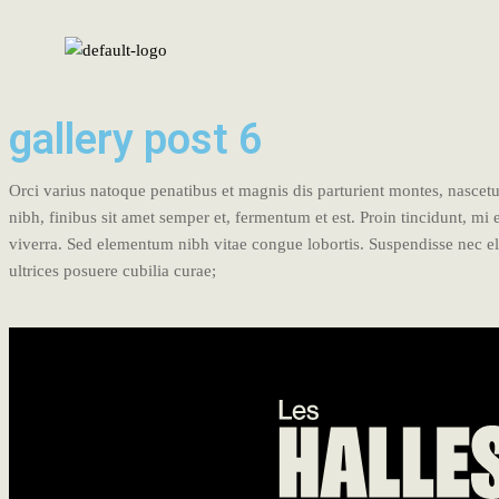
gallery post 6
Orci varius natoque penatibus et magnis dis parturient montes, nasce
nibh, finibus sit amet semper et, fermentum et est. Proin tincidunt, mi
viverra. Sed elementum nibh vitae congue lobortis. Suspendisse nec e
ultrices posuere cubilia curae;