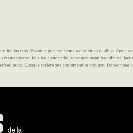
tur ridiculus mus. Vivamus posuere lectus sed volutpat dapibus. Aenean
 eu mattis viverra, felis leo auctor odio, vitae accumsan leo nibh vel lac
leifend nunc. Quisque scelerisque condimentum volutpat. Donec vitae hen