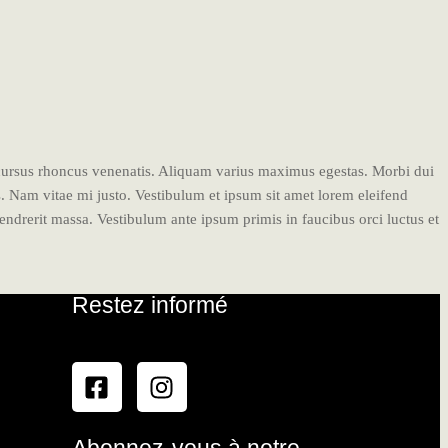
 cursus rhoncus venenatis. Aliquam varius maximus egestas. Morbi dui
us. Nam vitae mi justo. Vestibulum et ipsum sit amet lorem eleifend
drerit massa. Vestibulum ante ipsum primis in faucibus orci luctus et
Restez informé