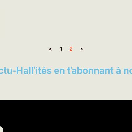
<
1
2
>
tu-Hall'ités en t'abonnant à n