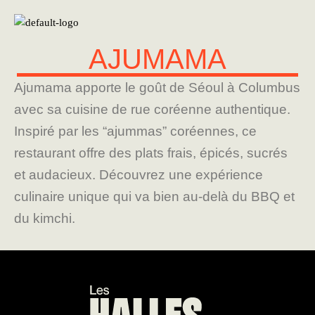
AJUMAMA
Ajumama apporte le goût de Séoul à Columbus
avec sa cuisine de rue coréenne authentique.
Inspiré par les “ajummas” coréennes, ce
restaurant offre des plats frais, épicés, sucrés
et audacieux. Découvrez une expérience
culinaire unique qui va bien au-delà du BBQ et
du kimchi.